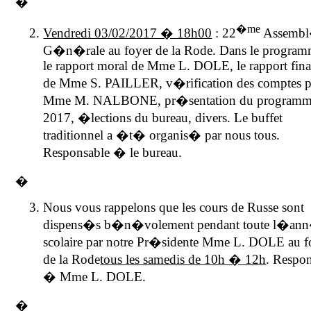
�
�me
Vendredi 03/02/2017 � 18h00
: 22
Assemb
G�n�rale au foyer de
la Rode. Dans
le program
le rapport moral de Mme L. DOLE, le rapport fina
de Mme S. PAILLER, v�rification des comptes p
Mme M. NALBONE, pr�sentation du program
2017, �lections du bureau, divers. Le buffet
traditionnel a �t� organis� par nous tous.
Responsable � le bureau.
�
Nous vous rappelons que les cours de Russe sont
dispens�s b�n�volement pendant toute l�an
scolaire par notre Pr�sidente Mme L. DOLE au f
de
la Rode
tous les samedis de 10h � 12h
. Respo
� Mme L. DOLE.
�