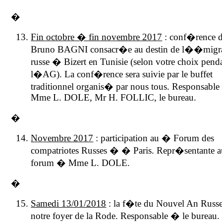
�
Fin octobre � fin novembre 2017
: conf�rence 
Bruno BAGNI consacr�e au destin de l��migr
russe � Bizert en Tunisie (selon votre choix pend
l�AG). La conf�rence sera suivie par le buffet
traditionnel organis� par nous tous. Responsabl
Mme L. DOLE, Mr H. FOLLIC, le bureau.
�
Novembre 2017
: participation au � Forum des
compatriotes Russes � � Paris. Repr�sentante 
forum � Mme L. DOLE.
�
Samedi 13/01/2018
: la f�te du Nouvel An Russ
notre foyer de
la Rode. Responsable
� le bureau.