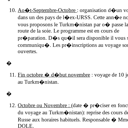
Ao�t-Septembre-Octobre
: organisation d�un v
dans un des pays de l�ex-URSS. Cette ann�e n
vous proposons le Turkm�nistan par o� passe l
route de la soie. Le programme est en cours de
pr�paration. D�s qu�il sera disponible il vous 
communiqu�. Les pr�inscriptions au voyage so
ouvertes.
�
Fin octobre � d�but novembre
: voyage de 10 j
au Turkm�nistan.
�
Octobre ou Novembre :
(date � pr�ciser en fonc
du voyage au Turkm�nistan): reprise des cours d
Russe aux horaires habituels. Responsable � Mm
DOLE.