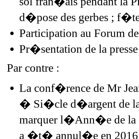
sol fran�ais pendant
la 
d�pose des gerbes ; f�te 
Participation au Forum de
Pr�sentation de la presse
Par contre :
La conf�rence de Mr Je
� Si�cle d�argent de la 
marquer l�Ann�e de
la
a �t� annul�e en 2016 �