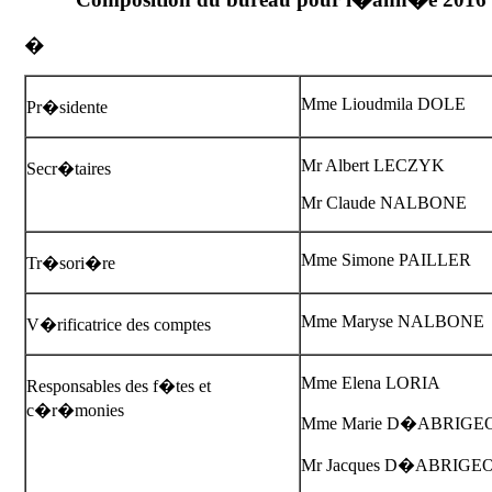
�
Mme Lioudmila DOLE
Pr�sidente
Mr Albert LECZYK
Secr�taires
Mr Claude NALBONE
Mme Simone PAILLER
Tr�sori�re
Mme Maryse NALBONE
V�rificatrice des comptes
Mme Elena LORIA
Responsables des f�tes et
c�r�monies
Mme Marie D�ABRIGE
Mr Jacques D�ABRIGE