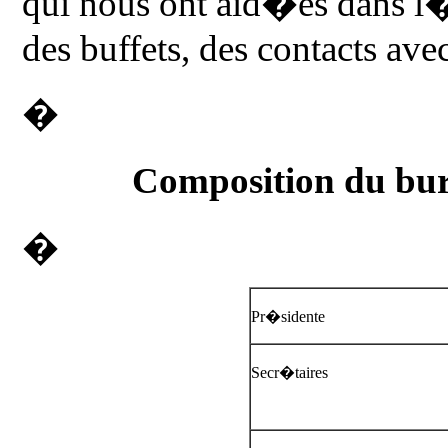
qui nous ont aid�es dans l
des buffets, des contacts avec
�
Composition du bu
�
Pr�sidente
Secr�taires