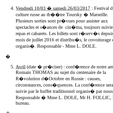
Vendredi 10/03 � samedi 26/03/2017
: Festival d
culture russe au th��tre Toursky � Marseille.
Plusieurs sorties sont pr�vues pour assister aux
spectacles et s�ances de cin�ma, toujours suivie
repas et cabarets. Les billets sont r�serv�s depuis
mois de juillet 2016 et distribu�s, le covoiturage 
organis�. Responsable - Mme L. DOLE.
�
Avril
(date � pr�ciser) : conf�rence de notre a
Romain THOMAS au sujet du centenaire de
la
R�volution
d�Octobre en Russie : causes,
circonstances, cons�quences. La conf�rence ser
suivie par le buffet traditionnel organis� par nous
Responsable � Mme L. DOLE, Mr H. FOLLIC, 
bureau.