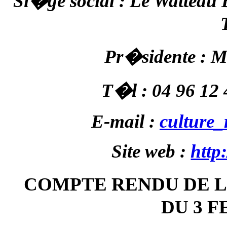
Si�ge social : Le Watteau
Pr�sidente : 
T�l :
04 96 12 
E-mail :
culture
Site web :
http:
COMPTE RENDU DE 
DU 3 F