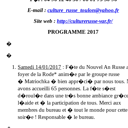
E-mail :
culture_russe_toulon@yahoo.fr
Site web :
http://culturerusse-var.fr/
PROGRAMME 2017
�
�
Samedi 14/01/2017
: F�te du Nouvel An Russe 
foyer de
la Rode
* anim�e par le groupe russe
� Matriochka � bien appr�ci� par nous tous.
avons accueilli 65 personnes. La f�te s�est
d�roul�e dans une tr�s bonne ambiance gr�c
l�aide et � la participation de tous. Merci aux
membres du bureau et � tout le monde pour cette 
soir�e ! Responsable � le bureau.