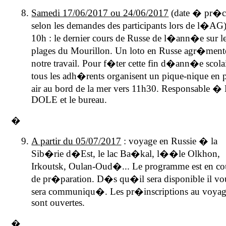
Samedi 17/06/2017 ou 24/06/2017
(date � pr�c
selon les demandes des participants lors de l�A
10h : le dernier cours de Russe de l�ann�e sur l
plages du Mourillon. Un loto en Russe agr�ment
notre travail. Pour f�ter cette fin d�ann�e scolai
tous les adh�rents organisent un pique-nique en p
air au bord de la mer vers 11h30. Responsable 
DOLE et le bureau.
�
A partir du 05/07/2017
: voyage en Russie �
la
Sib�rie
d�Est, le lac Ba�kal, l��le Olkhon,
Irkoutsk, Oulan-Oud�... Le programme est en co
de pr�paration. D�s qu�il sera disponible il vo
sera communiqu�. Les pr�inscriptions au voya
sont ouvertes.
�