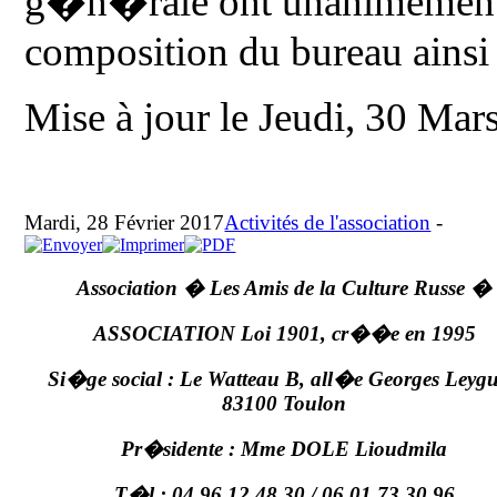
g�n�rale ont unanimement 
composition du bureau ainsi 
Mise à jour le Jeudi, 30 Mar
Mardi, 28 Février 2017
Activités de l'association
-
Association � Les Amis de
la Culture Russe
�
ASSOCIATION Loi 1901, cr��e en 1995
Si�ge social : Le Watteau B, all�e Georges Leygu
83100
Toulon
Pr�sidente : Mme DOLE Lioudmila
T�l :
04 96 12 48 30
/ 06 01 73 30 96