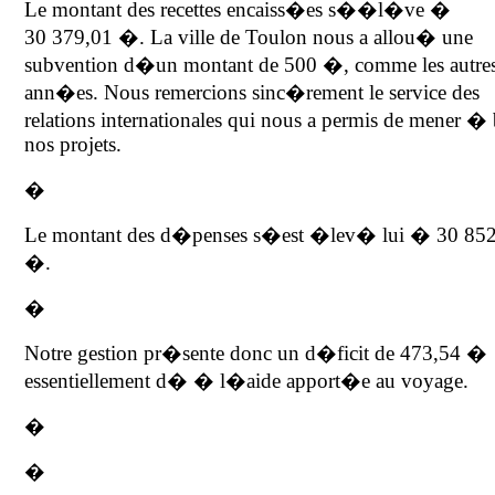
Le montant des recettes encaiss�es s��l�ve �
30 379,01 �. La ville de Toulon nous a allou� une
subvention d�un montant de 500 �, comme les autre
ann�es. Nous remercions sinc�rement le service des
relations internationales qui nous a permis de mener �
nos projets.
�
Le montant des d�penses s�est �lev� lui � 30 85
�.
�
Notre gestion pr�sente donc un d�ficit de 473,54 �
essentiellement d� � l�aide apport�e au voyage.
�
�