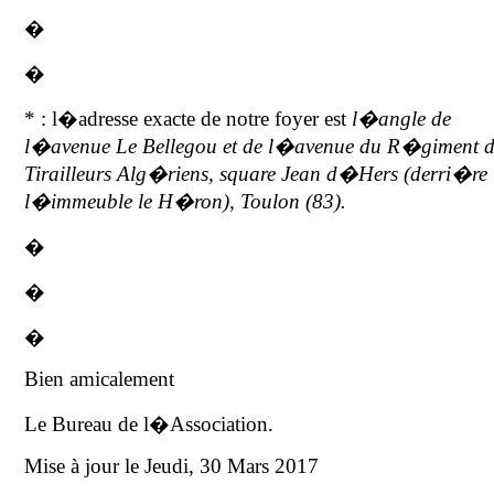
�
�
* : l�adresse exacte de notre foyer est
l�angle de
l�avenue Le Bellegou et de l�avenue du R�giment d
Tirailleurs Alg�riens, square Jean d�Hers (derri�re
l�immeuble le H�ron), Toulon (83).
�
�
�
Bien amicalement
Le Bureau de l�Association.
Mise à jour le Jeudi, 30 Mars 2017