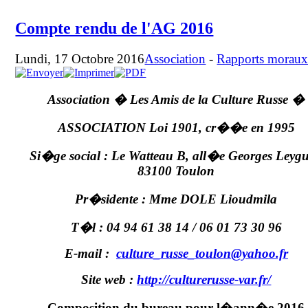
Compte rendu de l'AG 2016
Lundi, 17 Octobre 2016
Association
-
Rapports morau
Association � Les Amis de
la Culture Russe
�
ASSOCIATION Loi 1901, cr��e en 1995
Si�ge social : Le Watteau B, all�e Georges Leygu
83100
Toulon
Pr�sidente : Mme DOLE Lioudmila
T�l : 04 94 61 38 14 / 06 01 73 30 96
E-mail :
culture_russe_toulon@yahoo.fr
Site web :
http://culturerusse-var.fr/
Composition du bureau pour l�ann�e 2016